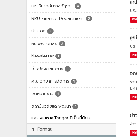
(หน
มหาวิทยาลัยราชภัฏรา...
4
ประ
RRU Finance Department
2
PD
ประกาศ
2
(หน
หน่วยงานคลัง
2
ประ
Newsletter
PD
1
ข่าวประชาสัมพันธ์
1
จด
คณะวิทยาการจัดการ
1
ราย
มหา
จดหมายข่าว
1
PD
สถาบันวิจัยและพัฒนา
1
ข่า
แสดงเฉพาะ Taggar ที่เป็นที่นิยม
ข่า
Format
PD