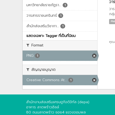
วาร
มหาวิทยาลัยราชภัฏรา...
1
วาร
กลุ่ม
วารสารราชนครินทร์
1
PN
สำนักส่งเสริมวิชากา...
1
แสดงเฉพาะ Taggar ที่เป็นที่นิยม
คุณ
Format
PNG
1
สัญญาอนุญาต
Creative Commons At...
1
สำนักงานส่งเสริมเศรษฐกิจดิจิทัล (depa)
อาคาร ลาดพร้าวฮิลล์
80 ถนนลาดพร้าว ซอย4 แขวงจอมพล