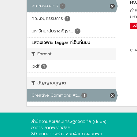
คณะ
คณะครุศาสตร์
1
คำส
มหา
คณะอนุกรรมการ
1
.pd
มหาวิทยาลัยราชภัฏรา...
1
แสดงเฉพาะ Taggar ที่เป็นที่นิยม
คุณ
Format
.pdf
1
สัญญาอนุญาต
Creative Commons At...
1
สำนักงานส่งเสริมเศรษฐกิจดิจิทัล (depa)
อาคาร ลาดพร้าวฮิลล์
80 ถนนลาดพร้าว ซอย4 แขวงจอมพล