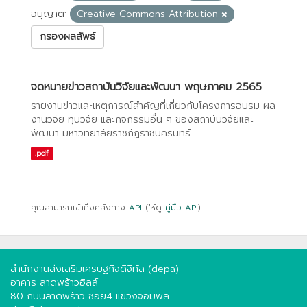
อนุญาต:
Creative Commons Attribution
กรองผลลัพธ์
จดหมายข่าวสถาบันวิจัยและพัฒนา พฤษภาคม 2565
รายงานข่าวและเหตุการณ์สำคัญที่เกี่ยวกับโครงการอบรม ผล
งานวิจัย ทุนวิจัย และกิจกรรมอื่น ๆ ของสถาบันวิจัยและ
พัฒนา มหาวิทยาลัยราชภัฏราชนครินทร์
.pdf
คุณสามารถเข้าถึงคลังทาง
API
(ให้ดู
คู่มือ API
).
สำนักงานส่งเสริมเศรษฐกิจดิจิทัล (depa)
อาคาร ลาดพร้าวฮิลล์
80 ถนนลาดพร้าว ซอย4 แขวงจอมพล