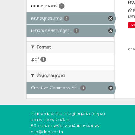
คณะ
คณะครุศาสตร์
1
คำส
มหา
คณะอนุกรรมการ
1
.pd
มหาวิทยาลัยราชภัฏรา...
1
Format
คุณ
.pdf
1
สัญญาอนุญาต
Creative Commons At...
1
สำนักงานส่งเสริมเศรษฐกิจดิจิทัล (depa)
อาคาร ลาดพร้าวฮิลล์
80 ถนนลาดพร้าว ซอย4 แขวงจอมพล
dsp@depa.or.th