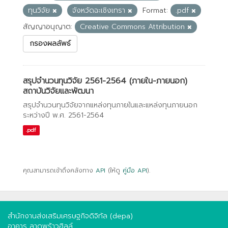
ทุนวิจัย
จังหวัดฉะเชิงเทรา
Format:
.pdf
สัญญาอนุญาต:
Creative Commons Attribution
กรองผลลัพธ์
สรุปจำนวนทุนวิจัย 2561-2564 (ภายใน-ภายนอก)
สถาบันวิจัยและพัฒนา
สรุปจำนวนทุนวิจัยจากแหล่งทุนภายในและแหล่งทุนภายนอก
ระหว่างปี พ.ศ. 2561-2564
.pdf
คุณสามารถเข้าถึงคลังทาง
API
(ให้ดู
คู่มือ API
).
สำนักงานส่งเสริมเศรษฐกิจดิจิทัล (depa)
อาคาร ลาดพร้าวฮิลล์