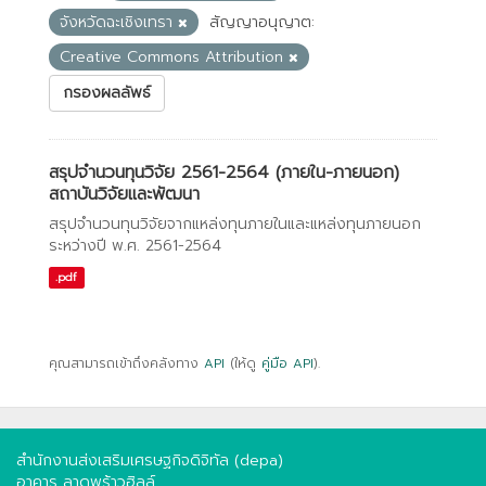
จังหวัดฉะเชิงเทรา
สัญญาอนุญาต:
Creative Commons Attribution
กรองผลลัพธ์
สรุปจำนวนทุนวิจัย 2561-2564 (ภายใน-ภายนอก)
สถาบันวิจัยและพัฒนา
สรุปจำนวนทุนวิจัยจากแหล่งทุนภายในและแหล่งทุนภายนอก
ระหว่างปี พ.ศ. 2561-2564
.pdf
คุณสามารถเข้าถึงคลังทาง
API
(ให้ดู
คู่มือ API
).
สำนักงานส่งเสริมเศรษฐกิจดิจิทัล (depa)
อาคาร ลาดพร้าวฮิลล์