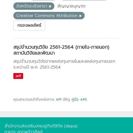
จังหวัดฉะเชิงเทรา
สัญญาอนุญาต:
Creative Commons Attribution
กรองผลลัพธ์
สรุปจำนวนทุนวิจัย 2561-2564 (ภายใน-ภายนอก)
สถาบันวิจัยและพัฒนา
สรุปจำนวนทุนวิจัยจากแหล่งทุนภายในและแหล่งทุนภายนอก
ระหว่างปี พ.ศ. 2561-2564
.pdf
คุณสามารถเข้าถึงคลังทาง
API
(ให้ดู
คู่มือ API
).
สำนักงานส่งเสริมเศรษฐกิจดิจิทัล (depa)
อาคาร ลาดพร้าวฮิลล์