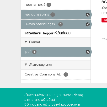
คณะ
คณะครุศาสตร์
1
คำส
มหา
คณะอนุกรรมการ
1
.pd
มหาวิทยาลัยราชภัฏรา...
1
แสดงเฉพาะ Taggar ที่เป็นที่นิยม
คุณ
Format
.pdf
1
สัญญาอนุญาต
Creative Commons At...
1
สำนักงานส่งเสริมเศรษฐกิจดิจิทัล (depa)
อาคาร ลาดพร้าวฮิลล์
80 ถนนลาดพร้าว ซอย4 แขวงจอมพล