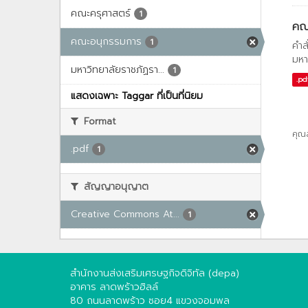
คณะครุศาสตร์
1
คณะ
คณะอนุกรรมการ
1
คำส
มหา
มหาวิทยาลัยราชภัฏรา...
1
.pd
แสดงเฉพาะ Taggar ที่เป็นที่นิยม
Format
คุณ
.pdf
1
สัญญาอนุญาต
Creative Commons At...
1
สำนักงานส่งเสริมเศรษฐกิจดิจิทัล (depa)
อาคาร ลาดพร้าวฮิลล์
80 ถนนลาดพร้าว ซอย4 แขวงจอมพล