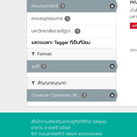
คณะ
คณะครุศาสตร์
1
คำส
มหา
คณะอนุกรรมการ
1
.pd
มหาวิทยาลัยราชภัฏรา...
1
แสดงเฉพาะ Taggar ที่เป็นที่นิยม
คุณ
Format
.pdf
1
สัญญาอนุญาต
Creative Commons At...
1
สำนักงานส่งเสริมเศรษฐกิจดิจิทัล (depa)
อาคาร ลาดพร้าวฮิลล์
80 ถนนลาดพร้าว ซอย4 แขวงจอมพล