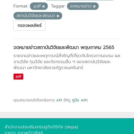
Format:
.pdf
Taggar:
จดหมายข่าว
สถาบันวิจัยและพัฒนา
กรองผลลัพธ์
จดหมายข่าวสถาบันวิจัยและพัฒนา พฤษภาคม 2565
รายงานข่าวและเหตุการณ์สำคัญที่เกี่ยวกับโครงการอบรม ผล
งานวิจัย ทุนวิจัย และกิจกรรมอื่น ๆ ของสถาบันวิจัยและ
พัฒนา มหาวิทยาลัยราชภัฏราชนครินทร์
.pdf
คุณสามารถเข้าถึงคลังทาง
API
(ให้ดู
คู่มือ API
).
สำนักงานส่งเสริมเศรษฐกิจดิจิทัล (depa)
อาคาร ลาดพร้าวฮิลล์