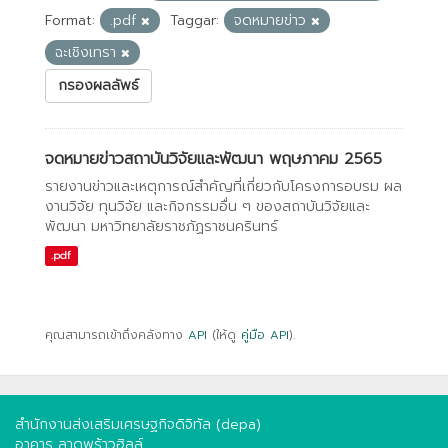
Format:
.pdf
Taggar:
จดหมายข่าว
ฉะเชิงเทรา
กรองผลลัพธ์
จดหมายข่าวสถาบันวิจัยและพัฒนา พฤษภาคม 2565
รายงานข่าวและเหตุการณ์สำคัญที่เกี่ยวกับโครงการอบรม ผล
งานวิจัย ทุนวิจัย และกิจกรรมอื่น ๆ ของสถาบันวิจัยและ
พัฒนา มหาวิทยาลัยราชภัฏราชนครินทร์
.pdf
คุณสามารถเข้าถึงคลังทาง
API
(ให้ดู
คู่มือ API
).
สำนักงานส่งเสริมเศรษฐกิจดิจิทัล (depa)
อาคาร ลาดพร้าวฮิลล์