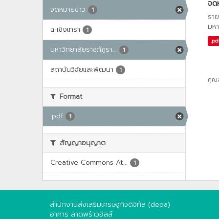
จด
จดหมายข่าว
1
ราย
มหา
ฉะเชิงเทรา
1
.pd
มหาวิทยาลัยราชภัฏรา...
1
สถาบันวิจัยและพัฒนา
1
คุณ
Format
.pdf
1
สัญญาอนุญาต
Creative Commons At...
1
สำนักงานส่งเสริมเศรษฐกิจดิจิทัล (depa)
อาคาร ลาดพร้าวฮิลล์