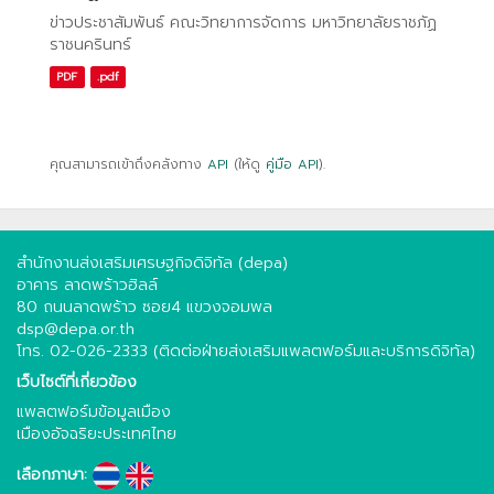
ข่าวประชาสัมพันธ์ คณะวิทยาการจัดการ มหาวิทยาลัยราชภัฏ
ราชนครินทร์
PDF
.pdf
คุณสามารถเข้าถึงคลังทาง
API
(ให้ดู
คู่มือ API
).
สำนักงานส่งเสริมเศรษฐกิจดิจิทัล (depa)
อาคาร ลาดพร้าวฮิลล์
80 ถนนลาดพร้าว ซอย4 แขวงจอมพล
dsp@depa.or.th
โทร. 02-026-2333 (ติดต่อฝ่ายส่งเสริมแพลตฟอร์มและบริการดิจิทัล)
เว็บไซต์ที่เกี่ยวข้อง
แพลตฟอร์มข้อมูลเมือง
เมืองอัจฉริยะประเทศไทย
เลือกภาษา