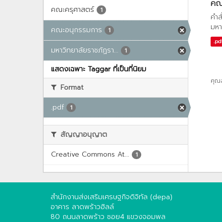
คณะ
คณะครุศาสตร์
1
คำส
มหา
คณะอนุกรรมการ
1
.pd
มหาวิทยาลัยราชภัฏรา...
1
แสดงเฉพาะ Taggar ที่เป็นที่นิยม
คุณ
Format
.pdf
1
สัญญาอนุญาต
Creative Commons At...
1
สำนักงานส่งเสริมเศรษฐกิจดิจิทัล (depa)
อาคาร ลาดพร้าวฮิลล์
80 ถนนลาดพร้าว ซอย4 แขวงจอมพล