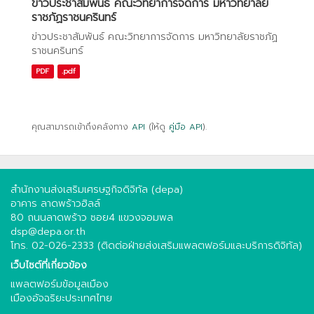
ข่าวประชาสัมพันธ์ คณะวิทยาการจัดการ มหาวิทยาลัย
ราชภัฏราชนครินทร์
ข่าวประชาสัมพันธ์ คณะวิทยาการจัดการ มหาวิทยาลัยราชภัฏ
ราชนครินทร์
PDF
.pdf
คุณสามารถเข้าถึงคลังทาง
API
(ให้ดู
คู่มือ API
).
สำนักงานส่งเสริมเศรษฐกิจดิจิทัล (depa)
อาคาร ลาดพร้าวฮิลล์
80 ถนนลาดพร้าว ซอย4 แขวงจอมพล
dsp@depa.or.th
โทร. 02-026-2333 (ติดต่อฝ่ายส่งเสริมแพลตฟอร์มและบริการดิจิทัล)
เว็บไซต์ที่เกี่ยวข้อง
แพลตฟอร์มข้อมูลเมือง
เมืองอัจฉริยะประเทศไทย