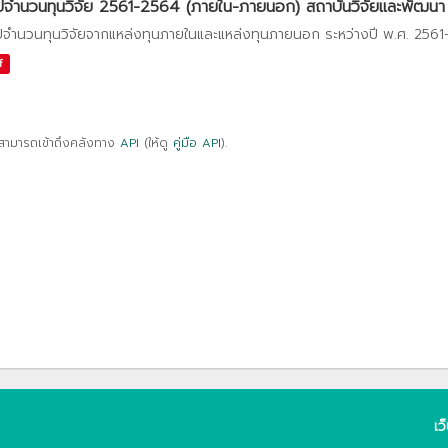
ปจำนวนทุนวิจัย 2561-2564 (ภายใน-ภายนอก) สถาบันวิจัยและพัฒนา
ปจำนวนทุนวิจัยจากแหล่งทุนภายในและแหล่งทุนภายนอก ระหว่างปี พ.ศ. 256
f
สามารถเข้าถึงคลังทาง
API
(ให้ดู
คู่มือ API
).
เว