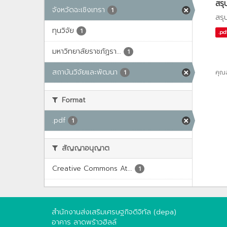
สรุ
จังหวัดฉะเชิงเทรา
1
สรุ
ทุนวิจัย
1
.pd
มหาวิทยาลัยราชภัฏรา...
1
สถาบันวิจัยและพัฒนา
คุณ
1
Format
.pdf
1
สัญญาอนุญาต
Creative Commons At...
1
สำนักงานส่งเสริมเศรษฐกิจดิจิทัล (depa)
อาคาร ลาดพร้าวฮิลล์