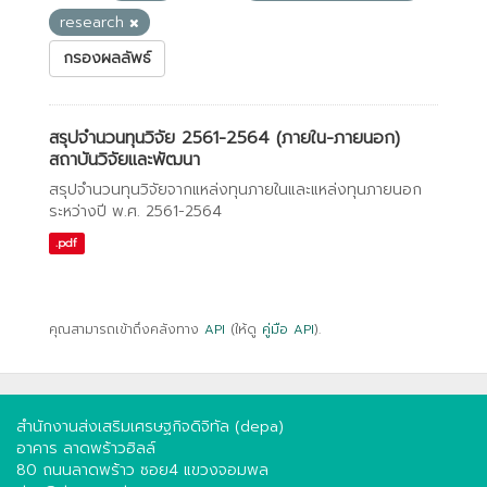
research
กรองผลลัพธ์
สรุปจำนวนทุนวิจัย 2561-2564 (ภายใน-ภายนอก)
สถาบันวิจัยและพัฒนา
สรุปจำนวนทุนวิจัยจากแหล่งทุนภายในและแหล่งทุนภายนอก
ระหว่างปี พ.ศ. 2561-2564
.pdf
คุณสามารถเข้าถึงคลังทาง
API
(ให้ดู
คู่มือ API
).
สำนักงานส่งเสริมเศรษฐกิจดิจิทัล (depa)
อาคาร ลาดพร้าวฮิลล์
80 ถนนลาดพร้าว ซอย4 แขวงจอมพล