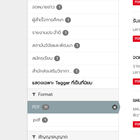
PD
จดหมายข่าว
1
ผู้สำเร็จการศึกษา
รับ
1
มหา
รายงานประจำปี
1
PD
สถาบันวิจัยและพัฒนา
1
จด
สมัครเรียน
1
ราย
สำนักส่งเสริมวิชากา...
1
มหา
PD
แสดงเฉพาะ Taggar ที่เป็นที่นิยม
Format
แผน
PDF
11
แผน
พิจ
.pdf
1
PD
สัญญาอนุญาต