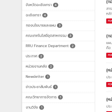
(กอ
จังหวัดฉะเชิงเทรา
4
สาร
หลั
ฉะเชิงเทรา
4
PD
กองนโยบายและแผน
3
คณะเทคโนโลยีอุตสาหกรรม
(กอ
3
แผน
RRU Finance Department
2
คือ
PD
ประกาศ
2
หน่วยงานคลัง
2
(หน
Newsletter
ประ
1
PD
ข่าวประชาสัมพันธ์
1
คณะวิทยาการจัดการ
1
(หน
ประ
งานวิจัย
1