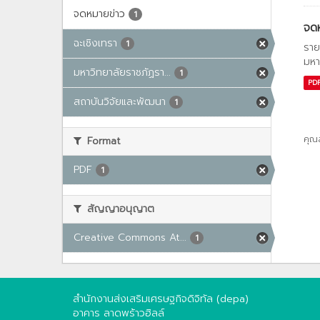
จดหมายข่าว
1
จด
ฉะเชิงเทรา
1
ราย
มหา
มหาวิทยาลัยราชภัฏรา...
1
PD
สถาบันวิจัยและพัฒนา
1
คุณ
Format
PDF
1
สัญญาอนุญาต
Creative Commons At...
1
สำนักงานส่งเสริมเศรษฐกิจดิจิทัล (depa)
อาคาร ลาดพร้าวฮิลล์