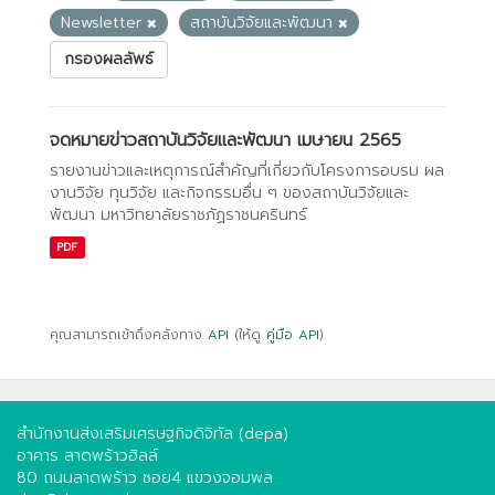
Newsletter
สถาบันวิจัยและพัฒนา
กรองผลลัพธ์
จดหมายข่าวสถาบันวิจัยและพัฒนา เมษายน 2565
รายงานข่าวและเหตุการณ์สำคัญที่เกี่ยวกับโครงการอบรม ผล
งานวิจัย ทุนวิจัย และกิจกรรมอื่น ๆ ของสถาบันวิจัยและ
พัฒนา มหาวิทยาลัยราชภัฏราชนครินทร์
PDF
คุณสามารถเข้าถึงคลังทาง
API
(ให้ดู
คู่มือ API
).
สำนักงานส่งเสริมเศรษฐกิจดิจิทัล (depa)
อาคาร ลาดพร้าวฮิลล์
80 ถนนลาดพร้าว ซอย4 แขวงจอมพล