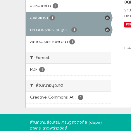
จด
จดหมายข่าว
1
ราย
มหา
ฉะเชิงเทรา
1
PD
มหาวิทยาลัยราชภัฏรา...
1
สถาบันวิจัยและพัฒนา
1
คุณ
Format
PDF
1
สัญญาอนุญาต
Creative Commons At...
1
สำนักงานส่งเสริมเศรษฐกิจดิจิทัล (depa)
อาคาร ลาดพร้าวฮิลล์