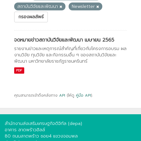
สถาบันวิจัยและพัฒนา
Newsletter
กรองผลลัพธ์
จดหมายข่าวสถาบันวิจัยและพัฒนา เมษายน 2565
รายงานข่าวและเหตุการณ์สำคัญที่เกี่ยวกับโครงการอบรม ผล
งานวิจัย ทุนวิจัย และกิจกรรมอื่น ๆ ของสถาบันวิจัยและ
พัฒนา มหาวิทยาลัยราชภัฏราชนครินทร์
PDF
คุณสามารถเข้าถึงคลังทาง
API
(ให้ดู
คู่มือ API
).
สำนักงานส่งเสริมเศรษฐกิจดิจิทัล (depa)
อาคาร ลาดพร้าวฮิลล์
80 ถนนลาดพร้าว ซอย4 แขวงจอมพล