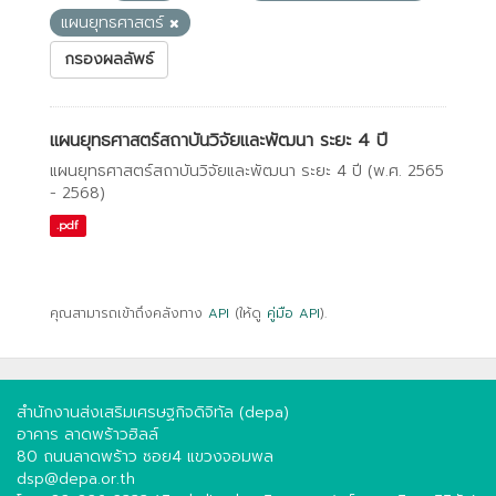
แผนยุทธศาสตร์
กรองผลลัพธ์
แผนยุทธศาสตร์สถาบันวิจัยและพัฒนา ระยะ 4 ปี
แผนยุทธศาสตร์สถาบันวิจัยและพัฒนา ระยะ 4 ปี (พ.ศ. 2565
- 2568)
.pdf
คุณสามารถเข้าถึงคลังทาง
API
(ให้ดู
คู่มือ API
).
สำนักงานส่งเสริมเศรษฐกิจดิจิทัล (depa)
อาคาร ลาดพร้าวฮิลล์
80 ถนนลาดพร้าว ซอย4 แขวงจอมพล
dsp@depa.or.th