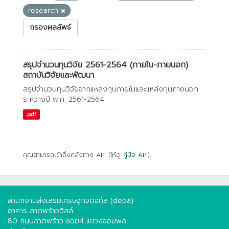
research
กรองผลลัพธ์
สรุปจำนวนทุนวิจัย 2561-2564 (ภายใน-ภายนอก)
สถาบันวิจัยและพัฒนา
สรุปจำนวนทุนวิจัยจากแหล่งทุนภายในและแหล่งทุนภายนอก
ระหว่างปี พ.ศ. 2561-2564
.pdf
คุณสามารถเข้าถึงคลังทาง
API
(ให้ดู
คู่มือ API
).
สำนักงานส่งเสริมเศรษฐกิจดิจิทัล (depa)
อาคาร ลาดพร้าวฮิลล์
80 ถนนลาดพร้าว ซอย4 แขวงจอมพล