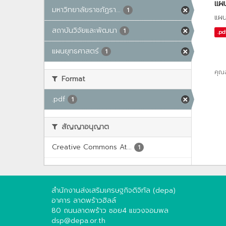
แผน
มหาวิทยาลัยราชภัฏรา...
1
แผน
สถาบันวิจัยและพัฒนา
1
.pd
แผนยุทธศาสตร์
1
คุณ
Format
.pdf
1
สัญญาอนุญาต
Creative Commons At...
1
สำนักงานส่งเสริมเศรษฐกิจดิจิทัล (depa)
อาคาร ลาดพร้าวฮิลล์
80 ถนนลาดพร้าว ซอย4 แขวงจอมพล
dsp@depa.or.th