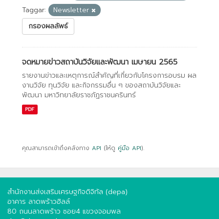
Taggar:
Newsletter
กรองผลลัพธ์
จดหมายข่าวสถาบันวิจัยและพัฒนา เมษายน 2565
รายงานข่าวและเหตุการณ์สำคัญที่เกี่ยวกับโครงการอบรม ผล
งานวิจัย ทุนวิจัย และกิจกรรมอื่น ๆ ของสถาบันวิจัยและ
พัฒนา มหาวิทยาลัยราชภัฏราชนครินทร์
PDF
คุณสามารถเข้าถึงคลังทาง
API
(ให้ดู
คู่มือ API
).
สำนักงานส่งเสริมเศรษฐกิจดิจิทัล (depa)
อาคาร ลาดพร้าวฮิลล์
80 ถนนลาดพร้าว ซอย4 แขวงจอมพล