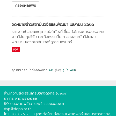
กรองผลลัพธ์
จดหมายข่าวสถาบันวิจัยและพัฒนา เมษายน 2565
รายงานข่าวและเหตุการณ์สำคัญที่เกี่ยวกับโครงการอบรม ผล
งานวิจัย ทุนวิจัย และกิจกรรมอื่น ๆ ของสถาบันวิจัยและ
พัฒนา มหาวิทยาลัยราชภัฏราชนครินทร์
PDF
คุณสามารถเข้าถึงคลังทาง
API
(ให้ดู
คู่มือ API
).
สำนักงานส่งเสริมเศรษฐกิจดิจิทัล (depa)
อาคาร ลาดพร้าวฮิลล์
80 ถนนลาดพร้าว ซอย4 แขวงจอมพล
dsp@depa.or.th
โทร. 02-026-2333 (ติดต่อฝ่ายส่งเสริมแพลตฟอร์มและบริการดิจิทัล)