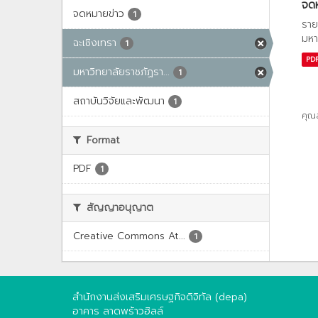
จด
จดหมายข่าว
1
ราย
มหา
ฉะเชิงเทรา
1
PD
มหาวิทยาลัยราชภัฏรา...
1
สถาบันวิจัยและพัฒนา
1
คุณ
Format
PDF
1
สัญญาอนุญาต
Creative Commons At...
1
สำนักงานส่งเสริมเศรษฐกิจดิจิทัล (depa)
อาคาร ลาดพร้าวฮิลล์