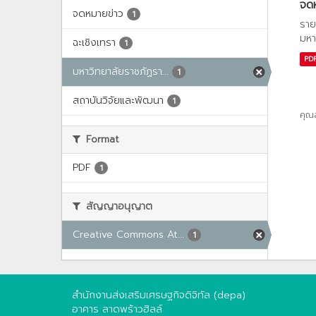
จด
จดหมายข่าว
1
ราย
มหา
ฉะเชิงเทรา
1
PD
มหาวิทยาลัยราชภัฏรา...
1
สถาบันวิจัยและพัฒนา
1
คุณ
Format
PDF
1
สัญญาอนุญาต
Creative Commons At...
1
สำนักงานส่งเสริมเศรษฐกิจดิจิทัล (depa)
อาคาร ลาดพร้าวฮิลล์