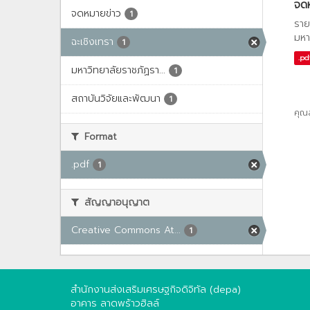
จด
จดหมายข่าว
1
ราย
มหา
ฉะเชิงเทรา
1
.pd
มหาวิทยาลัยราชภัฏรา...
1
สถาบันวิจัยและพัฒนา
1
คุณ
Format
.pdf
1
สัญญาอนุญาต
Creative Commons At...
1
สำนักงานส่งเสริมเศรษฐกิจดิจิทัล (depa)
อาคาร ลาดพร้าวฮิลล์