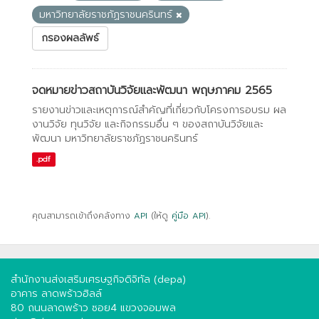
มหาวิทยาลัยราชภัฏราชนครินทร์
กรองผลลัพธ์
จดหมายข่าวสถาบันวิจัยและพัฒนา พฤษภาคม 2565
รายงานข่าวและเหตุการณ์สำคัญที่เกี่ยวกับโครงการอบรม ผล
งานวิจัย ทุนวิจัย และกิจกรรมอื่น ๆ ของสถาบันวิจัยและ
พัฒนา มหาวิทยาลัยราชภัฏราชนครินทร์
.pdf
คุณสามารถเข้าถึงคลังทาง
API
(ให้ดู
คู่มือ API
).
สำนักงานส่งเสริมเศรษฐกิจดิจิทัล (depa)
อาคาร ลาดพร้าวฮิลล์
80 ถนนลาดพร้าว ซอย4 แขวงจอมพล