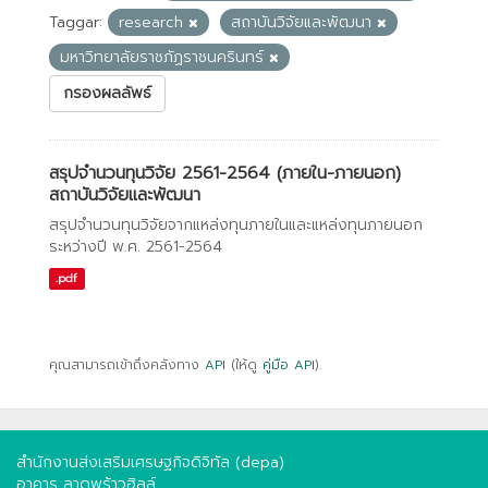
Taggar:
research
สถาบันวิจัยและพัฒนา
มหาวิทยาลัยราชภัฏราชนครินทร์
กรองผลลัพธ์
สรุปจำนวนทุนวิจัย 2561-2564 (ภายใน-ภายนอก)
สถาบันวิจัยและพัฒนา
สรุปจำนวนทุนวิจัยจากแหล่งทุนภายในและแหล่งทุนภายนอก
ระหว่างปี พ.ศ. 2561-2564
.pdf
คุณสามารถเข้าถึงคลังทาง
API
(ให้ดู
คู่มือ API
).
สำนักงานส่งเสริมเศรษฐกิจดิจิทัล (depa)
อาคาร ลาดพร้าวฮิลล์