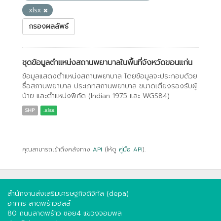
.xlsx
กรองผลลัพธ์
ชุดข้อมูลตำแหน่งสถานพยาบาลในพื้นที่จังหวัดขอนแก่น
ข้อมูลแสดงตำแหน่งสถานพยาบาล โดยข้อมูลจะประกอบด้วย
ชื่อสภานพยาบาล ประเภทสถานพยาบาล ขนาดเตียงรองรับผู้
ป่าย และตำแหน่งพิกัด (Indian 1975 และ WGS84)
SHP
.xlsx
คุณสามารถเข้าถึงคลังทาง
API
(ให้ดู
คู่มือ API
).
สำนักงานส่งเสริมเศรษฐกิจดิจิทัล (depa)
อาคาร ลาดพร้าวฮิลล์
80 ถนนลาดพร้าว ซอย4 แขวงจอมพล