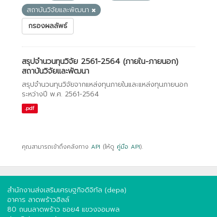
สถาบันวิจัยและพัฒนา
กรองผลลัพธ์
สรุปจำนวนทุนวิจัย 2561-2564 (ภายใน-ภายนอก)
สถาบันวิจัยและพัฒนา
สรุปจำนวนทุนวิจัยจากแหล่งทุนภายในและแหล่งทุนภายนอก
ระหว่างปี พ.ศ. 2561-2564
.pdf
คุณสามารถเข้าถึงคลังทาง
API
(ให้ดู
คู่มือ API
).
สำนักงานส่งเสริมเศรษฐกิจดิจิทัล (depa)
อาคาร ลาดพร้าวฮิลล์
80 ถนนลาดพร้าว ซอย4 แขวงจอมพล