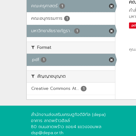
คณะ
คณะครุศาสตร์
1
คำส
มหา
คณะอนุกรรมการ
1
.pd
มหาวิทยาลัยราชภัฏรา...
1
Format
คุณ
.pdf
1
สัญญาอนุญาต
Creative Commons At...
1
สำนักงานส่งเสริมเศรษฐกิจดิจิทัล (depa)
อาคาร ลาดพร้าวฮิลล์
80 ถนนลาดพร้าว ซอย4 แขวงจอมพล
dsp@depa.or.th