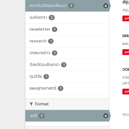
สรุ
สถาบันวิจัยและพัฒนา
3
สรุ
ฉะเชิงเทรา
2
.pd
newsletter
1
แผน
research
1
แผน
จดหมายข่าว
.pd
1
จังหวัดฉะเชิงเทรา
1
จด
ทุนวิจัย
1
ราย
มหา
แผนยุทธศาสตร์
1
.pd
Format
คุณ
.pdf
3