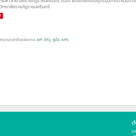
ั่งมหาวิทยาลัยราชภัฏราชนครินทร์ เรื่อง แต่งตั้งคณะอนุกรรมการดำเนินการ
วิทยาลัยราชภัฏราชนครินทร์
f
สามารถเข้าถึงคลังทาง
API
(ให้ดู
คู่มือ API
).
เว
แพ