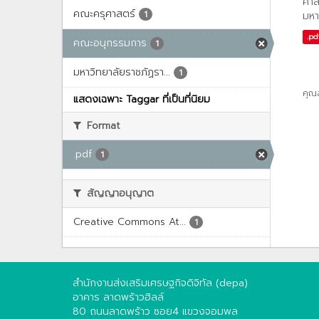
คำส
คณะครุศาสตร์
1
มหา
.pd
คณะอนุกรรมการ
1
มหาวิทยาลัยราชภัฏรา...
1
คุณ
แสดงเฉพาะ Taggar ที่เป็นที่นิยม
Format
.pdf
1
สัญญาอนุญาต
Creative Commons At...
1
สำนักงานส่งเสริมเศรษฐกิจดิจิทัล (depa)
อาคาร ลาดพร้าวฮิลล์
80 ถนนลาดพร้าว ซอย4 แขวงจอมพล