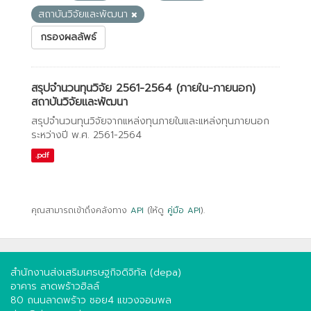
สถาบันวิจัยและพัฒนา
กรองผลลัพธ์
สรุปจำนวนทุนวิจัย 2561-2564 (ภายใน-ภายนอก)
สถาบันวิจัยและพัฒนา
สรุปจำนวนทุนวิจัยจากแหล่งทุนภายในและแหล่งทุนภายนอก
ระหว่างปี พ.ศ. 2561-2564
.pdf
คุณสามารถเข้าถึงคลังทาง
API
(ให้ดู
คู่มือ API
).
สำนักงานส่งเสริมเศรษฐกิจดิจิทัล (depa)
อาคาร ลาดพร้าวฮิลล์
80 ถนนลาดพร้าว ซอย4 แขวงจอมพล