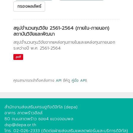
กรองผลลัพธ์
สรุปจำนวนทุนวิจัย 2561-2564 (ภายใน-ภายนอก)
สถาบันวิจัยและพัฒนา
สรุปจำนวนทุนวิจัยจากแหล่งทุนภายในและแหล่งทุนภายนอก
ระหว่างปี พ.ศ. 2561-2564
.pdf
คุณสามารถเข้าถึงคลังทาง
API
(ให้ดู
คู่มือ API
).
สำนักงานส่งเสริมเศรษฐกิจดิจิทัล (depa)
อาคาร ลาดพร้าวฮิลล์
80 ถนนลาดพร้าว ซอย4 แขวงจอมพล
dsp@depa.or.th
โทร. 02-026-2333 (ติดต่อฝ่ายส่งเสริมแพลตฟอร์มและบริการดิจิทัล)