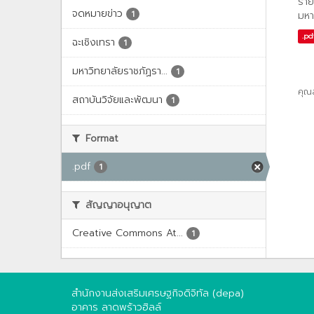
ราย
จดหมายข่าว
1
มหา
.pd
ฉะเชิงเทรา
1
มหาวิทยาลัยราชภัฏรา...
1
คุณ
สถาบันวิจัยและพัฒนา
1
Format
.pdf
1
สัญญาอนุญาต
Creative Commons At...
1
สำนักงานส่งเสริมเศรษฐกิจดิจิทัล (depa)
อาคาร ลาดพร้าวฮิลล์