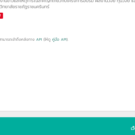
งานข่าวและเหตุการณ์สำคัญที่เกี่ยวกับโครงการอบรม ผลงานวิจัย ทุนวิจัย 
วิทยาลัยราชภัฏราชนครินทร์
f
สามารถเข้าถึงคลังทาง
API
(ให้ดู
คู่มือ API
).
เว