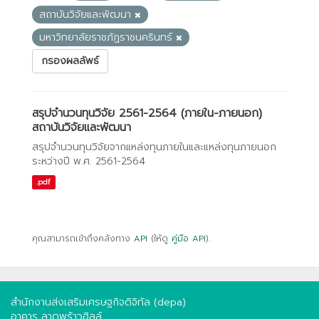
สถาบันวิจัยและพัฒนา
มหาวิทยาลัยราชภัฏราชนครินทร์
กรองผลลัพธ์
สรุปจำนวนทุนวิจัย 2561-2564 (ภายใน-ภายนอก)
สถาบันวิจัยและพัฒนา
สรุปจำนวนทุนวิจัยจากแหล่งทุนภายในและแหล่งทุนภายนอก
ระหว่างปี พ.ศ. 2561-2564
.pdf
คุณสามารถเข้าถึงคลังทาง
API
(ให้ดู
คู่มือ API
).
สำนักงานส่งเสริมเศรษฐกิจดิจิทัล (depa)
อาคาร ลาดพร้าวฮิลล์