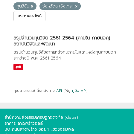
ทุนวิจัย
จังหวัดฉะเชิงเทรา
กรองผลลัพธ์
สรุปจำนวนทุนวิจัย 2561-2564 (ภายใน-ภายนอก)
สถาบันวิจัยและพัฒนา
สรุปจำนวนทุนวิจัยจากแหล่งทุนภายในและแหล่งทุนภายนอก
ระหว่างปี พ.ศ. 2561-2564
.pdf
คุณสามารถเข้าถึงคลังทาง
API
(ให้ดู
คู่มือ API
).
สำนักงานส่งเสริมเศรษฐกิจดิจิทัล (depa)
อาคาร ลาดพร้าวฮิลล์
80 ถนนลาดพร้าว ซอย4 แขวงจอมพล