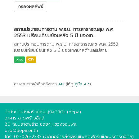
กรองผลลัพธ์
สถานประกอบการตาม พ.ร.บ. การสาธารณสุข พ.ศ.
2553 เปรียบเทียบย้อนหลัง 5 ปี ของเท...
สถานประกอบการตาม พ.ร.บ. การสาธารณสุข พ.ศ. 2553
เปรียบเทียบย้อนหลัง 5 ปี ของเทศบาลตำบลแม่สาย
.xlsx
CSV
คุณสามารถเข้าถึงคลังทาง
API
(ให้ดู
คู่มือ API
).
สำนักงานส่งเสริมเศรษฐกิจดิจิทัล (depa)
อาคาร ลาดพร้าวฮิลล์
80 ถนนลาดพร้าว ซอย4 แขวงจอมพล
dsp@depa.or.th
โทร. 02-026-2333 (ติดต่อฝ่ายส่งเสริมแพลตฟอร์มและบริการดิจิทัล)