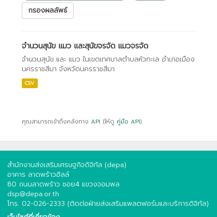
กรองผลลัพธ์
จำนวนสุนัข แมว และสุนัขจรจัด แมวจรจัด
จำนวนสุนัข และ แมว ในเขตเทศบาลตำบลหัวทะเล อำเภอเมือง
นครราชสีมา จังหวัดนครราชสีมา
CSV
คุณสามารถเข้าถึงคลังทาง
API
(ให้ดู
คู่มือ API
).
สำนักงานส่งเสริมเศรษฐกิจดิจิทัล (depa)
อาคาร ลาดพร้าวฮิลล์
80 ถนนลาดพร้าว ซอย4 แขวงจอมพล
dsp@depa.or.th
โทร. 02-026-2333 (ติดต่อฝ่ายส่งเสริมแพลตฟอร์มและบริการดิจิทัล)