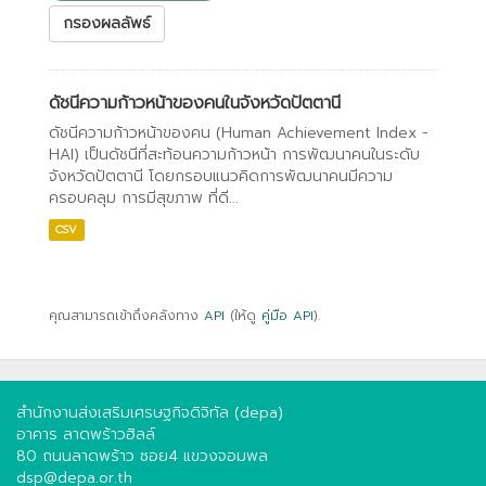
กรองผลลัพธ์
ดัชนีความก้าวหน้าของคนในจังหวัดปัตตานี
ดัชนีความก้าวหน้าของคน (Human Achievement Index -
HAI) เป็นดัชนีที่สะท้อนความก้าวหน้า การพัฒนาคนในระดับ
จังหวัดปัตตานี โดยกรอบแนวคิดการพัฒนาคนมีความ
ครอบคลุม การมีสุขภาพ ที่ดี...
CSV
คุณสามารถเข้าถึงคลังทาง
API
(ให้ดู
คู่มือ API
).
สำนักงานส่งเสริมเศรษฐกิจดิจิทัล (depa)
อาคาร ลาดพร้าวฮิลล์
80 ถนนลาดพร้าว ซอย4 แขวงจอมพล
dsp@depa.or.th