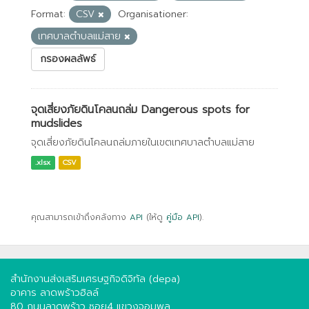
Format:
CSV
Organisationer:
เทศบาลตำบลแม่สาย
กรองผลลัพธ์
จุดเสี่ยงภัยดินโคลนถล่ม Dangerous spots for
mudslides
จุดเสี่ยงภัยดินโคลนถล่มภายในเขตเทศบาลตำบลแม่สาย
.xlsx
CSV
คุณสามารถเข้าถึงคลังทาง
API
(ให้ดู
คู่มือ API
).
สำนักงานส่งเสริมเศรษฐกิจดิจิทัล (depa)
อาคาร ลาดพร้าวฮิลล์
80 ถนนลาดพร้าว ซอย4 แขวงจอมพล