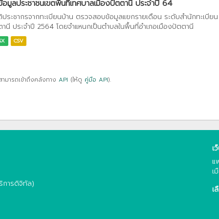
ข้อมูลประชาชนเขตพื้นที่เทศบาลเมืองปัตตานี ประจำปี 64
ติประชากรจากทะเบียนบ้าน ตรวจสอบข้อมูลแยกรายเดือน ระดับสำนักทะเบียน เข
ตานี ประจำปี 2564 โดยจำแหนกเป็นตำบลในพื้นที่อำเภอเมืองปัตตานี
SX
CSV
สามารถเข้าถึงคลังทาง
API
(ให้ดู
คู่มือ API
).
เว
แพ
เม
การดิจิทัล)
เล