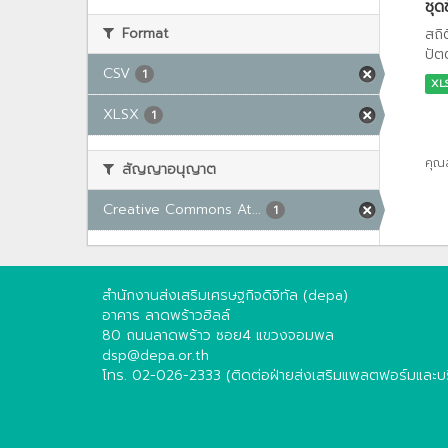
ชุด
Format
สถิ
ปัต
CSV
1
XL
XLSX
1
คุณ
สัญญาอนุญาต
Creative Commons At...
1
สำนักงานส่งเสริมเศรษฐกิจดิจิทัล (depa)
อาคาร ลาดพร้าวฮิลล์
80 ถนนลาดพร้าว ซอย4 แขวงจอมพล
dsp@depa.or.th
โทร. 02-026-2333 (ติดต่อฝ่ายส่งเสริมแพลตฟอร์มและบริ