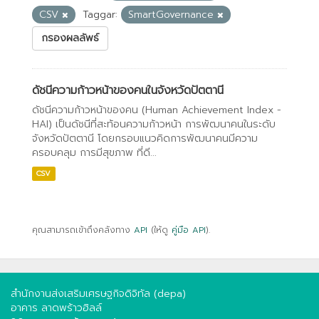
CSV
Taggar:
SmartGovernance
กรองผลลัพธ์
ดัชนีความก้าวหน้าของคนในจังหวัดปัตตานี
ดัชนีความก้าวหน้าของคน (Human Achievement Index -
HAI) เป็นดัชนีที่สะท้อนความก้าวหน้า การพัฒนาคนในระดับ
จังหวัดปัตตานี โดยกรอบแนวคิดการพัฒนาคนมีความ
ครอบคลุม การมีสุขภาพ ที่ดี...
CSV
คุณสามารถเข้าถึงคลังทาง
API
(ให้ดู
คู่มือ API
).
สำนักงานส่งเสริมเศรษฐกิจดิจิทัล (depa)
อาคาร ลาดพร้าวฮิลล์